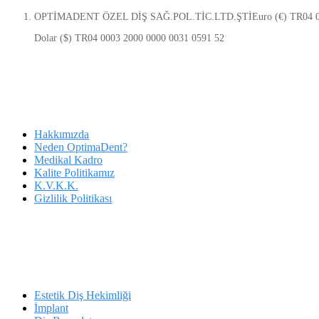
OPTİMADENT ÖZEL DİŞ SAĞ.POL.TİC.LTD.ŞTİEuro (€) TR04 000
Dolar ($) TR04 0003 2000 0000 0031 0591 52
OptimaDent
Hakkımızda
Neden OptimaDent?
Medikal Kadro
Kalite Politikamız
K.V.K.K.
Gizlilik Politikası
Tedavilerimiz
Estetik Diş Hekimliği
İmplant