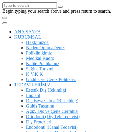
Begin typing your search above and press return to search.
ANA SAYFA
KURUMSAL
Hakkımızda
Neden OptimaDent?
Polikliniğimiz
Medikal Kadro
Kalite Politikamız
Sağlık Turizmi
K.V.K.K
Gizlilik ve Çerez Politikası
TEDAVİLERİMİZ
Estetik Diş Hekimliği
İmplant
Diş Beyazlatma (Bleaching)
Gülüş Tasarımı
Ağız, Diş ve Çene Cerrahisi
Ortodonti (Diş Teli Tedavisi)
Diş Protezleri
Endodonti (Kanal Tedavisi)