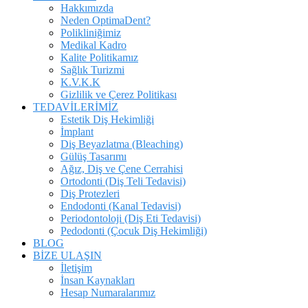
Hakkımızda
Neden OptimaDent?
Polikliniğimiz
Medikal Kadro
Kalite Politikamız
Sağlık Turizmi
K.V.K.K
Gizlilik ve Çerez Politikası
TEDAVİLERİMİZ
Estetik Diş Hekimliği
İmplant
Diş Beyazlatma (Bleaching)
Gülüş Tasarımı
Ağız, Diş ve Çene Cerrahisi
Ortodonti (Diş Teli Tedavisi)
Diş Protezleri
Endodonti (Kanal Tedavisi)
Periodontoloji (Diş Eti Tedavisi)
Pedodonti (Çocuk Diş Hekimliği)
BLOG
BİZE ULAŞIN
İletişim
İnsan Kaynakları
Hesap Numaralarımız