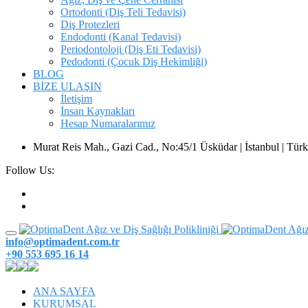
Ortodonti (Diş Teli Tedavisi)
Diş Protezleri
Endodonti (Kanal Tedavisi)
Periodontoloji (Diş Eti Tedavisi)
Pedodonti (Çocuk Diş Hekimliği)
BLOG
BİZE ULAŞIN
İletişim
İnsan Kaynakları
Hesap Numaralarımız
Murat Reis Mah., Gazi Cad., No:45/1 Üsküdar | İstanbul | Türk
Follow Us:
info@optimadent.com.tr
+90 553 695 16 14
ANA SAYFA
KURUMSAL