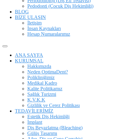
Periodontoloji (Diş Eti Tedavisi)
Pedodonti (Çocuk Diş Hekimliği)
BLOG
BİZE ULAŞIN
İletişim
İnsan Kaynakları
Hesap Numaralarımız
ANA SAYFA
KURUMSAL
Hakkımızda
Neden OptimaDent?
Polikliniğimiz
Medikal Kadro
Kalite Politikamız
Sağlık Turizmi
K.V.K.K
Gizlilik ve Çerez Politikası
TEDAVİLERİMİZ
Estetik Diş Hekimliği
İmplant
Diş Beyazlatma (Bleaching)
Gülüş Tasarımı
Ağız, Diş ve Çene Cerrahisi